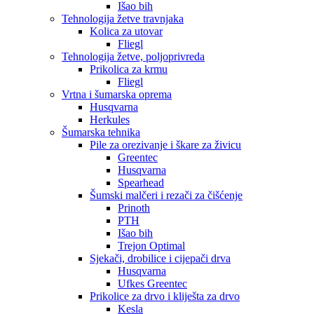
Išao bih
Tehnologija žetve travnjaka
Kolica za utovar
Fliegl
Tehnologija žetve, poljoprivreda
Prikolica za krmu
Fliegl
Vrtna i šumarska oprema
Husqvarna
Herkules
Šumarska tehnika
Pile za orezivanje i škare za živicu
Greentec
Husqvarna
Spearhead
Šumski malčeri i rezači za čišćenje
Prinoth
PTH
Išao bih
Trejon Optimal
Sjekači, drobilice i cijepači drva
Husqvarna
Ufkes Greentec
Prikolice za drvo i kliješta za drvo
Kesla