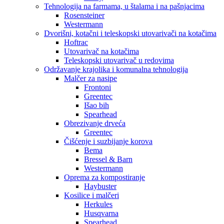
Tehnologija na farmama, u štalama i na pašnjacima
Rosensteiner
Westermann
Dvorišni, kotačni i teleskopski utovarivači na kotačima
Hoftrac
Utovarivač na kotačima
Teleskopski utovarivač u redovima
Održavanje krajolika i komunalna tehnologija
Malčer za nasipe
Frontoni
Greentec
Išao bih
Spearhead
Obrezivanje drveća
Greentec
Čišćenje i suzbijanje korova
Bema
Bressel & Barn
Westermann
Oprema za kompostiranje
Haybuster
Kosilice i malčeri
Herkules
Husqvarna
Spearhead