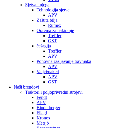
Sjetva i njega
Tehnologija sjetve
APV
Zaštita bilja
Rumex
Oprema za hakiranje
Treffler
GST
češagija
Treffler
APV
Ponovna zasijavanje travnjaka
APV
Valjci/pakeri
APV
GST
Naši brendovi
Traktori i poljoprivredni strojevi
Fendt
APV
Binderberger
Fliegl
Kronos
Metsjö