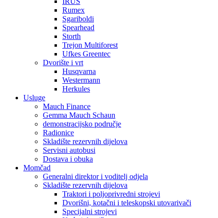
IRUS
Rumex
Sgariboldi
Spearhead
Storth
Trejon Multiforest
Ufkes Greentec
Dvorište i vrt
Husqvarna
Westermann
Herkules
Usluge
Mauch Finance
Gemma Mauch Schaun
demonstracijsko područje
Radionice
Skladište rezervnih dijelova
Servisni autobusi
Dostava i obuka
Momčad
Generalni direktor i voditelj odjela
Skladište rezervnih dijelova
Traktori i poljoprivredni strojevi
Dvorišni, kotačni i teleskopski utovarivači
Specijalni strojevi