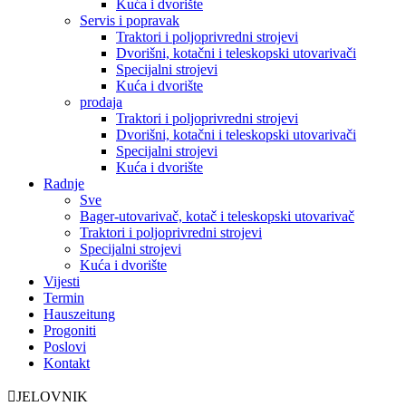
Kuća i dvorište
Servis i popravak
Traktori i poljoprivredni strojevi
Dvorišni, kotačni i teleskopski utovarivači
Specijalni strojevi
Kuća i dvorište
prodaja
Traktori i poljoprivredni strojevi
Dvorišni, kotačni i teleskopski utovarivači
Specijalni strojevi
Kuća i dvorište
Radnje
Sve
Bager-utovarivač, kotač i teleskopski utovarivač
Traktori i poljoprivredni strojevi
Specijalni strojevi
Kuća i dvorište
Vijesti
Termin
Hauszeitung
Progoniti
Poslovi
Kontakt
JELOVNIK