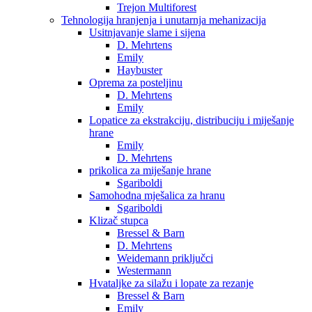
Trejon Multiforest
Tehnologija hranjenja i unutarnja mehanizacija
Usitnjavanje slame i sijena
D. Mehrtens
Emily
Haybuster
Oprema za posteljinu
D. Mehrtens
Emily
Lopatice za ekstrakciju, distribuciju i miješanje
hrane
Emily
D. Mehrtens
prikolica za miješanje hrane
Sgariboldi
Samohodna mješalica za hranu
Sgariboldi
Klizač stupca
Bressel & Barn
D. Mehrtens
Weidemann priključci
Westermann
Hvataljke za silažu i lopate za rezanje
Bressel & Barn
Emily