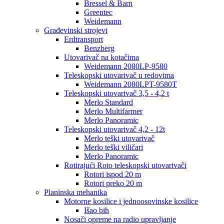
Bressel & Barn
Greentec
Weidemann
Građevinski strojevi
Erdtransport
Benzberg
Utovarivač na kotačima
Weidemann 2080LP-9580
Teleskopski utovarivač u redovima
Weidemann 2080LPT-9580T
Teleskopski utovarivač 3,5 - 4,2 t
Merlo Standard
Merlo Multifarmer
Merlo Panoramic
Teleskopski utovarivač 4,2 - 12t
Merlo teški utovarivač
Merlo teški viličari
Merlo Panoramic
Rotirajući Roto teleskopski utovarivači
Rotori ispod 20 m
Rotori preko 20 m
Planinska mehanika
Motorne kosilice i jednoosovinske kosilice
Išao bih
Nosači opreme na radio upravljanje