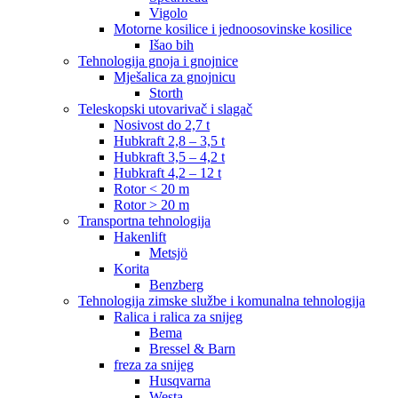
Vigolo
Motorne kosilice i jednoosovinske kosilice
Išao bih
Tehnologija gnoja i gnojnice
Mješalica za gnojnicu
Storth
Teleskopski utovarivač i slagač
Nosivost do 2,7 t
Hubkraft 2,8 – 3,5 t
Hubkraft 3,5 – 4,2 t
Hubkraft 4,2 – 12 t
Rotor < 20 m
Rotor > 20 m
Transportna tehnologija
Hakenlift
Metsjö
Korita
Benzberg
Tehnologija zimske službe i komunalna tehnologija
Ralica i ralica za snijeg
Bema
Bressel & Barn
freza za snijeg
Husqvarna
Westa