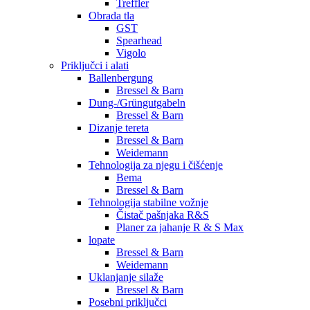
Treffler
Obrada tla
GST
Spearhead
Vigolo
Priključci i alati
Ballenbergung
Bressel & Barn
Dung-/Grüngutgabeln
Bressel & Barn
Dizanje tereta
Bressel & Barn
Weidemann
Tehnologija za njegu i čišćenje
Bema
Bressel & Barn
Tehnologija stabilne vožnje
Čistač pašnjaka R&S
Planer za jahanje R & S Max
lopate
Bressel & Barn
Weidemann
Uklanjanje silaže
Bressel & Barn
Posebni priključci