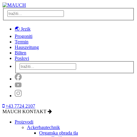
🌏 Jezik
Progoniti
Termin
Hauszeitung
Bilten
Poslovi
+43 7724 2107
MAUCH KONTAKT
Proizvodi
Ackerbautechnik
Organska obrada tla