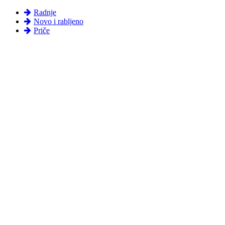
Radnje
Novo i rabljeno
Priče