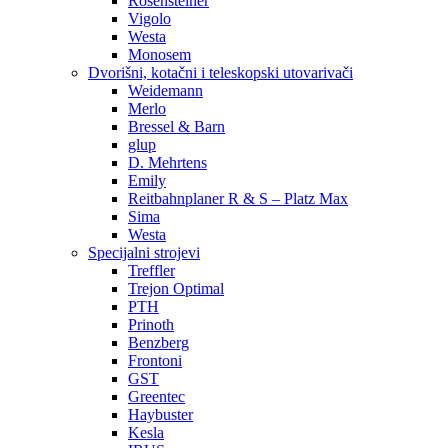
Rosensteiner
Vigolo
Westa
Monosem
Dvorišni, kotačni i teleskopski utovarivači
Weidemann
Merlo
Bressel & Barn
glup
D. Mehrtens
Emily
Reitbahnplaner R & S – Platz Max
Sima
Westa
Specijalni strojevi
Treffler
Trejon Optimal
PTH
Prinoth
Benzberg
Frontoni
GST
Greentec
Haybuster
Kesla