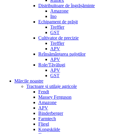
Rumex
Distribuitoare de îngrășăminte
Amazone
Ino
Echipament de prășit
Treffler
GST
Cultivator de precizie
Treffler
APV
Reînsămânțarea pajiștilor
APV
Role/Tăvălugi
APV
GST
Mărcile noastre
Tractoare și utilaje agricole
Fendt
Massey Ferguson
Amazone
APV
Binderberger
Farmtech
Fliegl
Kongskilde