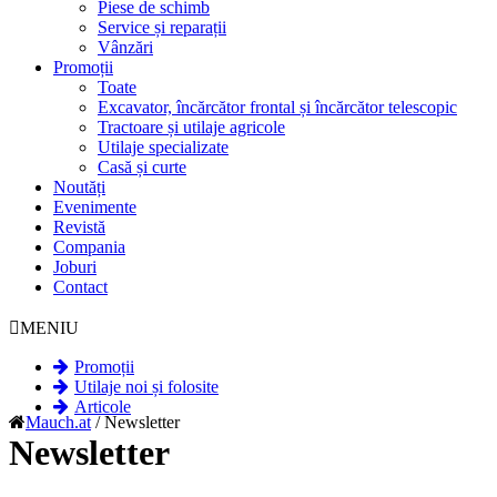
Piese de schimb
Service și reparații
Vânzări
Promoții
Toate
Excavator, încărcător frontal și încărcător telescopic
Tractoare și utilaje agricole
Utilaje specializate
Casă și curte
Noutăți
Evenimente
Revistă
Compania
Joburi
Contact
MENIU
Promoții
Utilaje noi și folosite
Articole
Mauch.at
/
Newsletter
Newsletter