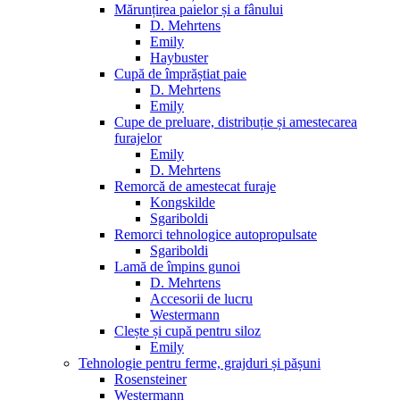
Mărunțirea paielor și a fânului
D. Mehrtens
Emily
Haybuster
Cupă de împrăștiat paie
D. Mehrtens
Emily
Cupe de preluare, distribuție și amestecarea
furajelor
Emily
D. Mehrtens
Remorcă de amestecat furaje
Kongskilde
Sgariboldi
Remorci tehnologice autopropulsate
Sgariboldi
Lamă de împins gunoi
D. Mehrtens
Accesorii de lucru
Westermann
Clește și cupă pentru siloz
Emily
Tehnologie pentru ferme, grajduri și pășuni
Rosensteiner
Westermann