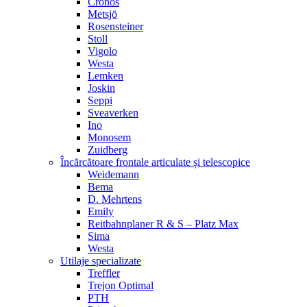
Cronos
Metsjö
Rosensteiner
Stoll
Vigolo
Westa
Lemken
Joskin
Seppi
Sveaverken
Ino
Monosem
Zuidberg
Încărcătoare frontale articulate și telescopice
Weidemann
Bema
D. Mehrtens
Emily
Reitbahnplaner R & S – Platz Max
Sima
Westa
Utilaje specializate
Treffler
Trejon Optimal
PTH