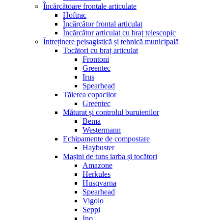
Încărcătoare frontale articulate
Hoftrac
Încărcător frontal articulat
Încărcător articulat cu braț telescopic
Întreținere peisagistică și tehnică municipală
Tocători cu braț articulat
Frontoni
Greentec
Irus
Spearhead
Tăierea copacilor
Greentec
Măturat și controlul buruienilor
Bema
Westermann
Echipamente de compostare
Haybuster
Mașini de tuns iarba și tocători
Amazone
Herkules
Husqvarna
Spearhead
Vigolo
Seppi
Ino