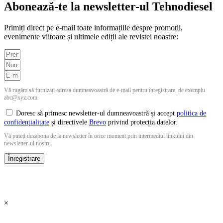
Abonează-te la newsletter-ul Tehnodiesel
Primiți direct pe e-mail toate informațiile despre promoții,
evenimente viitoare și ultimele ediții ale revistei noastre:
Vă rugăm să furnizați adresa dumneavoastră de e-mail pentru înregistrare, de exemplu
abc@xyz.com.
Doresc să primesc newsletter-ul dumneavoastră și accept
politica de
confidențialitate
și directivele
Brevo
privind protecția datelor.
Vă puteți dezabona de la newsletter în orice moment prin intermediul linkului din
newsletter-ul nostru.
Înregistrare
×