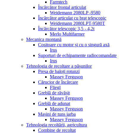
Farmtech
Încărcător frontal articulat
Weidemann 2080LP -9580
Încărcător articulat cu braț telescopic
Weidemann 2080LPT-9580T
Încărcător telescopic 3,5 - 4,2t
Merlo Multifarmer
Mecanica montană
Cositoare cu motor și cu o singură axă
Irus
Suporturi de echipamente radiocomandate
Irus
Tehnologia de recoltare a pășunilor
Presa de baloți rotunzi
Massey Ferguson
Cărucior de încărcare
Fliegl
Greblă de răvășit
Massey Ferguson
Greblă de adunat
Massey Ferguson
Mașini de tuns iarba
Massey Ferguson
Tehnologia recoltării, agricultura
Combine de recoltat