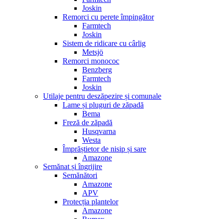
Joskin
Remorci cu perete împingător
Farmtech
Joskin
Sistem de ridicare cu cârlig
Metsjö
Remorci monococ
Benzberg
Farmtech
Joskin
Utilaje pentru deszăpezire și comunale
Lame și pluguri de zăpadă
Bema
Freză de zăpadă
Husqvarna
Westa
Împrăștietor de nisip și sare
Amazone
Semănat și îngrijire
Semănători
Amazone
APV
Protecția plantelor
Amazone