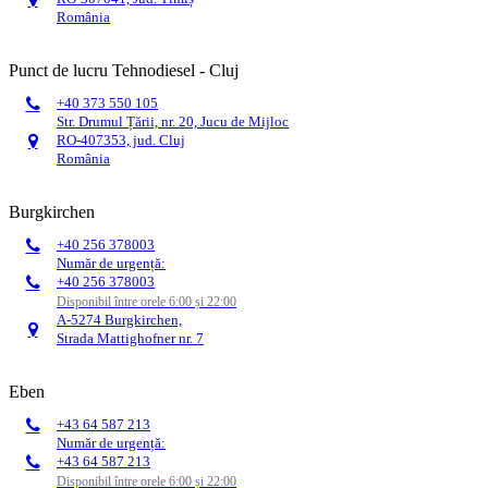
România
Punct de lucru Tehnodiesel - Cluj
+40 373 550 105
Str. Drumul Țării, nr. 20, Jucu de Mijloc
RO-407353, jud. Cluj
România
Burgkirchen
+40 256 378003
Număr de urgență:
+40 256 378003
Disponibil între orele 6:00 și 22:00
A-5274 Burgkirchen,
Strada Mattighofner nr. 7
Eben
+43 64 587 213
Număr de urgență:
+43 64 587 213
Disponibil între orele 6:00 și 22:00