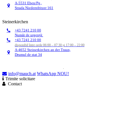
A-5531 Eben/Pg.,
Strada Niedernfritzer 161
Steinerkirchen
+43 7241 210 00
Număr de urgență:
+43 7241 210 00
disponibil între orele 06:00 – 07:30 și 17:00 – 22:00
A-4652 Steinerkirchen an der Traun,
Drumul de stat 34
info@mauch.at
WhatsApp
NOU!
Trimite solicitare
Contact