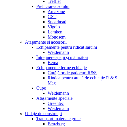
Treffler
Prelucrarea solului
Amazone
GST
Spearhead
Vigolo
Lemken
Monosem
Atașamente și accesorii
Echipamente pentru ridicat sarcini
Weidemann
Întreținere spații și măturători
Bema
Echipamente ferme echitație
Curățător de padocuri R&S
Rindea pentru arenă de echitație R & S
Max
Cupe
Weidemann
Atașamente speciale
Greentec
Weidemann
Utilaje de construcții
Transport materiale grele
Benzberg