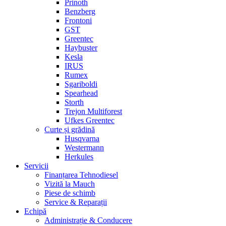
Prinoth
Benzberg
Frontoni
GST
Greentec
Haybuster
Kesla
IRUS
Rumex
Sgariboldi
Spearhead
Storth
Trejon Multiforest
Ufkes Greentec
Curte și grădină
Husqvarna
Westermann
Herkules
Servicii
Finanțarea Tehnodiesel
Vizită la Mauch
Piese de schimb
Service & Reparații
Echipă
Administrație & Conducere