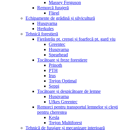
Massey Ferguson
Remorcă furajeră
Fliegl
Echipamente de grădină și silvicultură
Husqvarna
Herkules
Tehnică forestieră
Fierăstrău pt. crengi și foarfecă pt. gard viu
Greentec
Husqvarna
Spearhead
Tocătoare și freze forestiere
Prinoth
PTH
Irus
Trejon Optimal
Seppi
Tocătoare și despicătoare de lemne
Husqvarna
Ufkes Greentec
Remorci pentru transportul lemnelor și clești
pentru cherestea
Kesla
Trejon Multiforest
Tehnică de furajare și mecanizare interioară