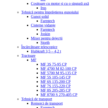
Cositoare cu motor și cu o singură axă
Irus
Tehnică pentru împrăștierea gunoiului
Gunoi solid
Farmtech
Cisterne vidanje
Farmtech
Joskin
Mixer pentru dejecții
Storth
Încărcătoare telescopice
Hubkraft 3,5 – 4,2 t
Tractoare
MF
MF 3S 75-95 CP
MF 4700 M 82-100 CP
MF 5700 M 95-135 CP
MF 5S 105-145 CP
MF 6S 135-200 CP
MF 7S 155-220 CP
MF 8S 205-285 CP
MF 8700 S 270-405 CP
Tehnică de transport
Remorci de transport
Farmtech