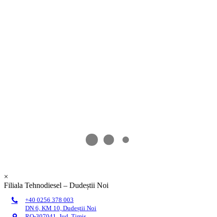
×
Filiala Tehnodiesel – Dudeștii Noi
+40 0256 378 003
DN 6, KM 10, Dudeștii Noi
RO-307041, Jud. Timiș