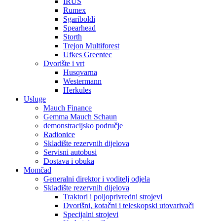
IRUS
Rumex
Sgariboldi
Spearhead
Storth
Trejon Multiforest
Ufkes Greentec
Dvorište i vrt
Husqvarna
Westermann
Herkules
Usluge
Mauch Finance
Gemma Mauch Schaun
demonstracijsko područje
Radionice
Skladište rezervnih dijelova
Servisni autobusi
Dostava i obuka
Momčad
Generalni direktor i voditelj odjela
Skladište rezervnih dijelova
Traktori i poljoprivredni strojevi
Dvorišni, kotačni i teleskopski utovarivači
Specijalni strojevi