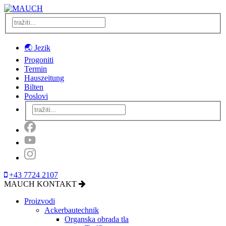
🌏 Jezik
Progoniti
Termin
Hauszeitung
Bilten
Poslovi
+43 7724 2107
MAUCH KONTAKT
Proizvodi
Ackerbautechnik
Organska obrada tla