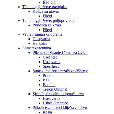
Išao bih
Tehnologija žetve travnjaka
Kolica za utovar
Fliegl
Tehnologija žetve, poljoprivreda
Prikolica za krmu
Fliegl
Vrtna i šumarska oprema
Husqvarna
Herkules
Šumarska tehnika
Pile za orezivanje i škare za živicu
Greentec
Husqvarna
Spearhead
Šumski malčeri i rezači za čišćenje
Prinoth
PTH
Išao bih
Trejon Optimal
Sjekači, drobilice i cijepači drva
Husqvarna
Ufkes Greentec
Prikolice za drvo i kliješta za drvo
Kesla