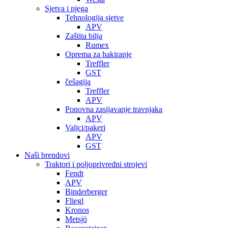
Sjetva i njega
Tehnologija sjetve
APV
Zaštita bilja
Rumex
Oprema za hakiranje
Treffler
GST
češagija
Treffler
APV
Ponovna zasijavanje travnjaka
APV
Valjci/pakeri
APV
GST
Naši brendovi
Traktori i poljoprivredni strojevi
Fendt
APV
Binderberger
Fliegl
Kronos
Metsjö