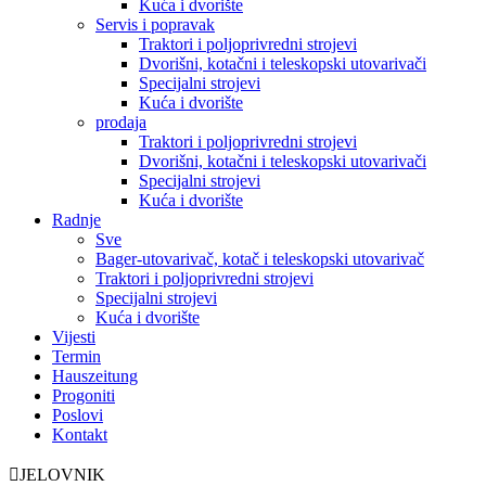
Kuća i dvorište
Servis i popravak
Traktori i poljoprivredni strojevi
Dvorišni, kotačni i teleskopski utovarivači
Specijalni strojevi
Kuća i dvorište
prodaja
Traktori i poljoprivredni strojevi
Dvorišni, kotačni i teleskopski utovarivači
Specijalni strojevi
Kuća i dvorište
Radnje
Sve
Bager-utovarivač, kotač i teleskopski utovarivač
Traktori i poljoprivredni strojevi
Specijalni strojevi
Kuća i dvorište
Vijesti
Termin
Hauszeitung
Progoniti
Poslovi
Kontakt
JELOVNIK