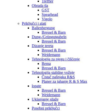
Treffler
Obrada tla
GST
Spearhead
Vigolo
Priključci i alati
Ballenbergung
Bressel & Barn
Dung-/Grüngutgabeln
Bressel & Barn
Dizanje tereta
Bressel & Barn
Weidemann
Tehnologija za njegu i čišćenje
Bema
Bressel & Barn
Tehnologija stabilne vožnje
Čistač pašnjaka R&S
Planer za jahanje R & S Max
lopate
Bressel & Barn
Weidemann
Uklanjanje silaže
Bressel & Barn
Posebni priključci