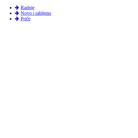
Radnje
Novo i rabljeno
Priče