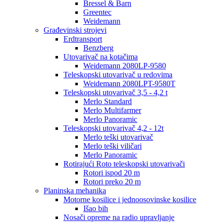
Bressel & Barn
Greentec
Weidemann
Građevinski strojevi
Erdtransport
Benzberg
Utovarivač na kotačima
Weidemann 2080LP-9580
Teleskopski utovarivač u redovima
Weidemann 2080LPT-9580T
Teleskopski utovarivač 3,5 - 4,2 t
Merlo Standard
Merlo Multifarmer
Merlo Panoramic
Teleskopski utovarivač 4,2 - 12t
Merlo teški utovarivač
Merlo teški viličari
Merlo Panoramic
Rotirajući Roto teleskopski utovarivači
Rotori ispod 20 m
Rotori preko 20 m
Planinska mehanika
Motorne kosilice i jednoosovinske kosilice
Išao bih
Nosači opreme na radio upravljanje