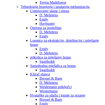
Trejon Multiforest
Tehnologija hranjenja i unutarnja mehanizacija
Usitnjavanje slame i sijena
D. Mehrtens
Emily
Haybuster
Oprema za posteljinu
D. Mehrtens
Emily
Lopatice za ekstrakciju, distribuciju i miješanje
hrane
Emily
D. Mehrtens
prikolica za miješanje hrane
Sgariboldi
Samohodna mješalica za hranu
Sgariboldi
Klizač stupca
Bressel & Barn
D. Mehrtens
Weidemann priključci
Westermann
Hvataljke za silažu i lopate za rezanje
Bressel & Barn
Emily