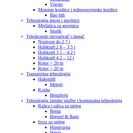
Vigolo
Motorne kosilice i jednoosovinske kosilice
Išao bih
Tehnologija gnoja i gnojnice
Mješalica za gnojnicu
Storth
Teleskopski utovarivač i slagač
Nosivost do 2,7 t
Hubkraft 2,8 – 3,5 t
Hubkraft 3,5 – 4,2 t
Hubkraft 4,2 – 12 t
Rotor < 20 m
Rotor > 20 m
Transportna tehnologija
Hakenlift
Metsjö
Korita
Benzberg
Tehnologija zimske službe i komunalna tehnologija
Ralica i ralica za snijeg
Bema
Bressel & Barn
freza za snijeg
Husqvarna
Westa