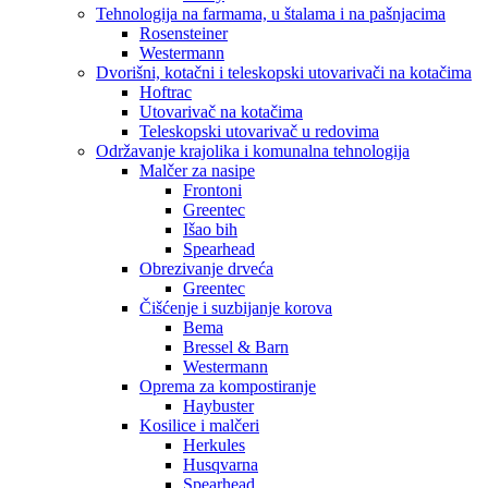
Tehnologija na farmama, u štalama i na pašnjacima
Rosensteiner
Westermann
Dvorišni, kotačni i teleskopski utovarivači na kotačima
Hoftrac
Utovarivač na kotačima
Teleskopski utovarivač u redovima
Održavanje krajolika i komunalna tehnologija
Malčer za nasipe
Frontoni
Greentec
Išao bih
Spearhead
Obrezivanje drveća
Greentec
Čišćenje i suzbijanje korova
Bema
Bressel & Barn
Westermann
Oprema za kompostiranje
Haybuster
Kosilice i malčeri
Herkules
Husqvarna
Spearhead