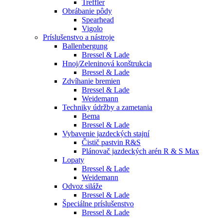
Treffler
Obrábanie pôdy
Spearhead
Vigolo
Príslušenstvo a nástroje
Ballenbergung
Bressel & Lade
Hnoj/Zeleninová konštrukcia
Bressel & Lade
Zdvíhanie bremien
Bressel & Lade
Weidemann
Techniky údržby a zametania
Bema
Bressel & Lade
Vybavenie jazdeckých stajní
Čistič pastvin R&S
Plánovač jazdeckých arén R & S Max
Lopaty
Bressel & Lade
Weidemann
Odvoz siláže
Bressel & Lade
Špeciálne príslušenstvo
Bressel & Lade