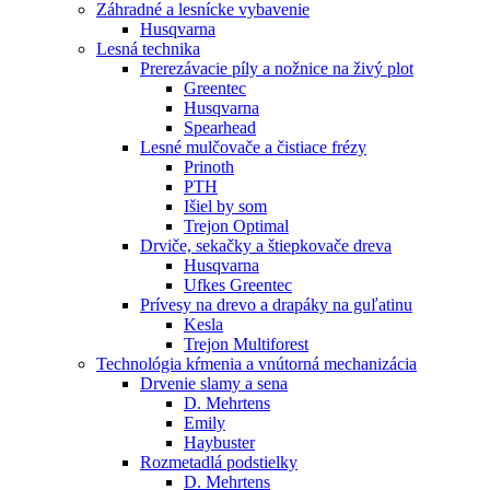
Záhradné a lesnícke vybavenie
Husqvarna
Lesná technika
Prerezávacie píly a nožnice na živý plot
Greentec
Husqvarna
Spearhead
Lesné mulčovače a čistiace frézy
Prinoth
PTH
Išiel by som
Trejon Optimal
Drviče, sekačky a štiepkovače dreva
Husqvarna
Ufkes Greentec
Prívesy na drevo a drapáky na guľatinu
Kesla
Trejon Multiforest
Technológia kŕmenia a vnútorná mechanizácia
Drvenie slamy a sena
D. Mehrtens
Emily
Haybuster
Rozmetadlá podstielky
D. Mehrtens