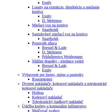
Emily
Lopaty na extrakciu, distribúciu a miešanie
krmiva
Emily
D. Mehrtens
Miešací voz na krmivo
Sgariboldi
Samohybný miešací voz na krmivo
Sgariboldi
Posuvník stĺpca
Bressel & Lade
D. Mehrtens
Príslušenstvo Weidemann
Silážne drapáky - triediace vedrá
Bressel & Lade
Emily
Vybavenie pre farmy, stajne a pasienky
Rosensteiner
Dvorné nakladače, kolesové nakladače a teleskopické
kolesové nakladače
Hoftrac
Kolesový nakladač
Teleskopický riadkový nakladač
Údržba krajiny a komunálne inžinierstvo
Mulčovač svahov