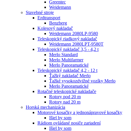
Greentec
Weidemann
Stavebné stroje
Erdtransport
Benzberg
Kolesový nakladač
Weidemann 2080LP-9580
Teleskopický riadkový nakladač
Weidemann 2080LPT-9580T
Teleskopický nakladač 3,5 - 4,2 t
Merlo Standard
Merlo Multifarmer
Merlo Panoramatické
Teleskopický nakladač 4,2 - 12 t
Ťažký nakladač Merlo
Ťažké vysokozdvižné vozíky Merlo
Merlo Panoramatické
Rotačné teleskopické nakladače
Rotory pod 20 m
Rotory nad 20 m
Horská mechanizácia
Motorové kosačky a jednonápravové kosačky
Išiel by som
Rádiom ovládané nosiče zariadení
Išiel by som