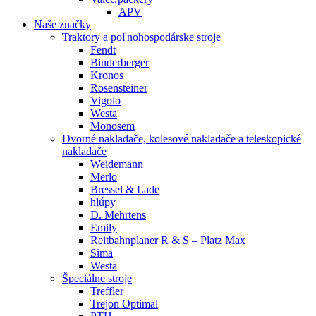
APV
Naše značky
Traktory a poľnohospodárske stroje
Fendt
Binderberger
Kronos
Rosensteiner
Vigolo
Westa
Monosem
Dvorné nakladače, kolesové nakladače a teleskopické
nakladače
Weidemann
Merlo
Bressel & Lade
hlúpy
D. Mehrtens
Emily
Reitbahnplaner R & S – Platz Max
Sima
Westa
Špeciálne stroje
Treffler
Trejon Optimal