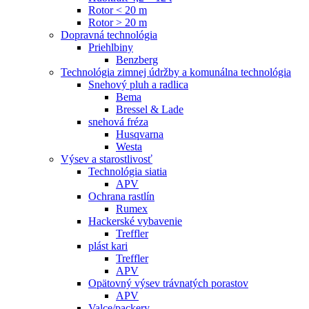
Rotor < 20 m
Rotor > 20 m
Dopravná technológia
Priehlbiny
Benzberg
Technológia zimnej údržby a komunálna technológia
Snehový pluh a radlica
Bema
Bressel & Lade
snehová fréza
Husqvarna
Westa
Výsev a starostlivosť
Technológia siatia
APV
Ochrana rastlín
Rumex
Hackerské vybavenie
Treffler
plást kari
Treffler
APV
Opätovný výsev trávnatých porastov
APV
Valce/packery