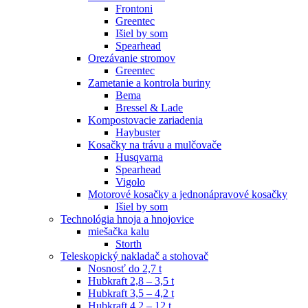
Frontoni
Greentec
Išiel by som
Spearhead
Orezávanie stromov
Greentec
Zametanie a kontrola buriny
Bema
Bressel & Lade
Kompostovacie zariadenia
Haybuster
Kosačky na trávu a mulčovače
Husqvarna
Spearhead
Vigolo
Motorové kosačky a jednonápravové kosačky
Išiel by som
Technológia hnoja a hnojovice
miešačka kalu
Storth
Teleskopický nakladač a stohovač
Nosnosť do 2,7 t
Hubkraft 2,8 – 3,5 t
Hubkraft 3,5 – 4,2 t
Hubkraft 4,2 – 12 t