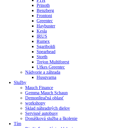
PTH
Prinoth
Benzberg
Frontoni
Greentec
Haybuster
Kesla
IRUS
Rumex
Sgariboldi
Spearhead
Storth
Trejon Multiforest
Ufkes Greentec
Nádvorie a záhrada
Husqvarna
Služby
Mauch Finance
Gemma Mauch Schaun
Demonštračná oblasť
workshopy
Sklad náhradných dielov
Servisné autobusy
Donášková služba a školenie
Tím