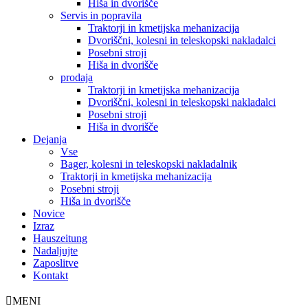
Hiša in dvorišče
Servis in popravila
Traktorji in kmetijska mehanizacija
Dvoriščni, kolesni in teleskopski nakladalci
Posebni stroji
Hiša in dvorišče
prodaja
Traktorji in kmetijska mehanizacija
Dvoriščni, kolesni in teleskopski nakladalci
Posebni stroji
Hiša in dvorišče
Dejanja
Vse
Bager, kolesni in teleskopski nakladalnik
Traktorji in kmetijska mehanizacija
Posebni stroji
Hiša in dvorišče
Novice
Izraz
Hauszeitung
Nadaljujte
Zaposlitve
Kontakt
MENI