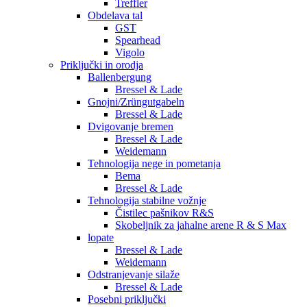
Treffler
Obdelava tal
GST
Spearhead
Vigolo
Priključki in orodja
Ballenbergung
Bressel & Lade
Gnojni/Zrüngutgabeln
Bressel & Lade
Dvigovanje bremen
Bressel & Lade
Weidemann
Tehnologija nege in pometanja
Bema
Bressel & Lade
Tehnologija stabilne vožnje
Čistilec pašnikov R&S
Skobeljnik za jahalne arene R & S Max
lopate
Bressel & Lade
Weidemann
Odstranjevanje silaže
Bressel & Lade
Posebni priključki