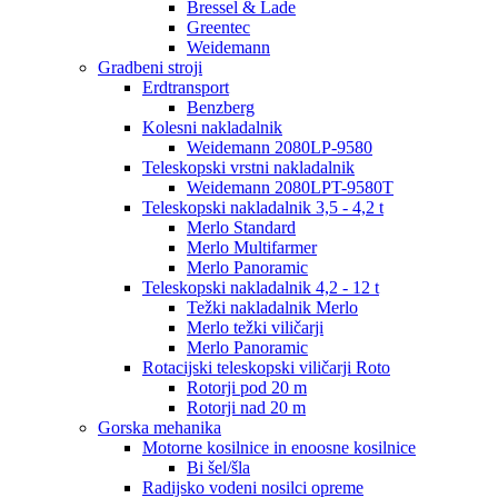
Bressel & Lade
Greentec
Weidemann
Gradbeni stroji
Erdtransport
Benzberg
Kolesni nakladalnik
Weidemann 2080LP-9580
Teleskopski vrstni nakladalnik
Weidemann 2080LPT-9580T
Teleskopski nakladalnik 3,5 - 4,2 t
Merlo Standard
Merlo Multifarmer
Merlo Panoramic
Teleskopski nakladalnik 4,2 - 12 t
Težki nakladalnik Merlo
Merlo težki viličarji
Merlo Panoramic
Rotacijski teleskopski viličarji Roto
Rotorji pod 20 m
Rotorji nad 20 m
Gorska mehanika
Motorne kosilnice in enoosne kosilnice
Bi šel/šla
Radijsko vodeni nosilci opreme