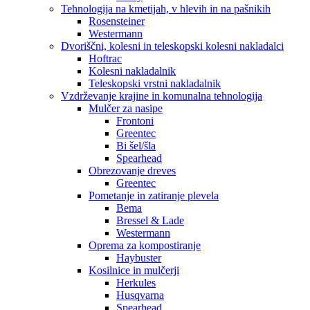
Tehnologija na kmetijah, v hlevih in na pašnikih
Rosensteiner
Westermann
Dvoriščni, kolesni in teleskopski kolesni nakladalci
Hoftrac
Kolesni nakladalnik
Teleskopski vrstni nakladalnik
Vzdrževanje krajine in komunalna tehnologija
Mulčer za nasipe
Frontoni
Greentec
Bi šel/šla
Spearhead
Obrezovanje dreves
Greentec
Pometanje in zatiranje plevela
Bema
Bressel & Lade
Westermann
Oprema za kompostiranje
Haybuster
Kosilnice in mulčerji
Herkules
Husqvarna
Spearhead