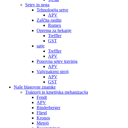
Setev in nega
Tehnologija setve
APV
Zaščita rastlin
Rumex
Oprema za hekanje
Treffler
GST
satje
Treffler
APV
Ponovna setev travinja
APV
Valji/pakirni stroji
APV
GST
Naše blagovne znamke
Traktorji in kmetijska mehanizacija
Fendt
APV
Binderberger
Fliegl
Kronos
Metsjö