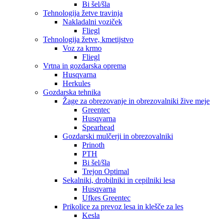
Bi šel/šla
Tehnologija žetve travinja
Nakladalni voziček
Fliegl
Tehnologija žetve, kmetijstvo
Voz za krmo
Fliegl
Vrtna in gozdarska oprema
Husqvarna
Herkules
Gozdarska tehnika
Žage za obrezovanje in obrezovalniki žive meje
Greentec
Husqvarna
Spearhead
Gozdarski mulčerji in obrezovalniki
Prinoth
PTH
Bi šel/šla
Trejon Optimal
Sekalniki, drobilniki in cepilniki lesa
Husqvarna
Ufkes Greentec
Prikolice za prevoz lesa in klešče za les
Kesla