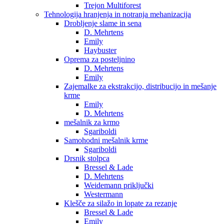
Trejon Multiforest
Tehnologija hranjenja in notranja mehanizacija
Drobljenje slame in sena
D. Mehrtens
Emily
Haybuster
Oprema za posteljnino
D. Mehrtens
Emily
Zajemalke za ekstrakcijo, distribucijo in mešanje
krme
Emily
D. Mehrtens
mešalnik za krmo
Sgariboldi
Samohodni mešalnik krme
Sgariboldi
Drsnik stolpca
Bressel & Lade
D. Mehrtens
Weidemann priključki
Westermann
Klešče za silažo in lopate za rezanje
Bressel & Lade
Emily