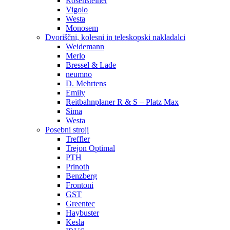
Rosensteiner
Vigolo
Westa
Monosem
Dvoriščni, kolesni in teleskopski nakladalci
Weidemann
Merlo
Bressel & Lade
neumno
D. Mehrtens
Emily
Reitbahnplaner R & S – Platz Max
Sima
Westa
Posebni stroji
Treffler
Trejon Optimal
PTH
Prinoth
Benzberg
Frontoni
GST
Greentec
Haybuster
Kesla