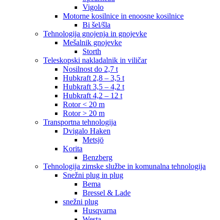
Vigolo
Motorne kosilnice in enoosne kosilnice
Bi šel/šla
Tehnologija gnojenja in gnojevke
Mešalnik gnojevke
Storth
Teleskopski nakladalnik in viličar
Nosilnost do 2,7 t
Hubkraft 2,8 – 3,5 t
Hubkraft 3,5 – 4,2 t
Hubkraft 4,2 – 12 t
Rotor < 20 m
Rotor > 20 m
Transportna tehnologija
Dvigalo Haken
Metsjö
Korita
Benzberg
Tehnologija zimske službe in komunalna tehnologija
Snežni plug in plug
Bema
Bressel & Lade
snežni plug
Husqvarna
Westa