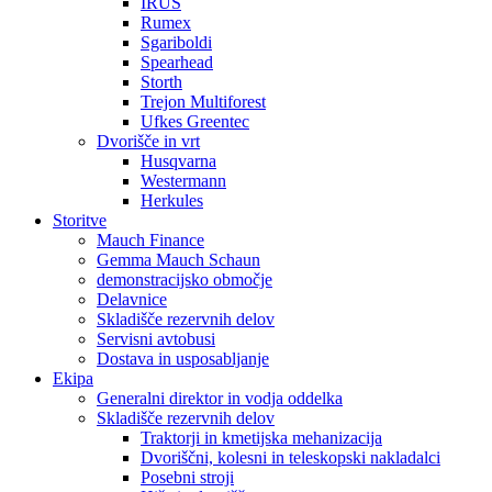
IRUS
Rumex
Sgariboldi
Spearhead
Storth
Trejon Multiforest
Ufkes Greentec
Dvorišče in vrt
Husqvarna
Westermann
Herkules
Storitve
Mauch Finance
Gemma Mauch Schaun
demonstracijsko območje
Delavnice
Skladišče rezervnih delov
Servisni avtobusi
Dostava in usposabljanje
Ekipa
Generalni direktor in vodja oddelka
Skladišče rezervnih delov
Traktorji in kmetijska mehanizacija
Dvoriščni, kolesni in teleskopski nakladalci
Posebni stroji