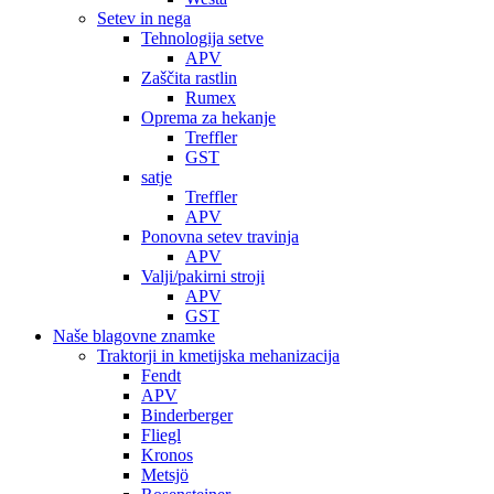
Setev in nega
Tehnologija setve
APV
Zaščita rastlin
Rumex
Oprema za hekanje
Treffler
GST
satje
Treffler
APV
Ponovna setev travinja
APV
Valji/pakirni stroji
APV
GST
Naše blagovne znamke
Traktorji in kmetijska mehanizacija
Fendt
APV
Binderberger
Fliegl
Kronos
Metsjö