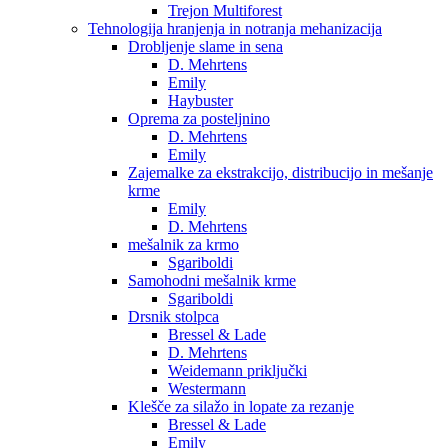
Trejon Multiforest
Tehnologija hranjenja in notranja mehanizacija
Drobljenje slame in sena
D. Mehrtens
Emily
Haybuster
Oprema za posteljnino
D. Mehrtens
Emily
Zajemalke za ekstrakcijo, distribucijo in mešanje
krme
Emily
D. Mehrtens
mešalnik za krmo
Sgariboldi
Samohodni mešalnik krme
Sgariboldi
Drsnik stolpca
Bressel & Lade
D. Mehrtens
Weidemann priključki
Westermann
Klešče za silažo in lopate za rezanje
Bressel & Lade
Emily