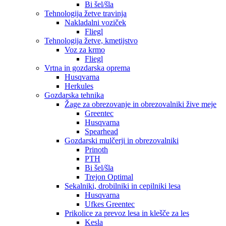
Bi šel/šla
Tehnologija žetve travinja
Nakladalni voziček
Fliegl
Tehnologija žetve, kmetijstvo
Voz za krmo
Fliegl
Vrtna in gozdarska oprema
Husqvarna
Herkules
Gozdarska tehnika
Žage za obrezovanje in obrezovalniki žive meje
Greentec
Husqvarna
Spearhead
Gozdarski mulčerji in obrezovalniki
Prinoth
PTH
Bi šel/šla
Trejon Optimal
Sekalniki, drobilniki in cepilniki lesa
Husqvarna
Ufkes Greentec
Prikolice za prevoz lesa in klešče za les
Kesla