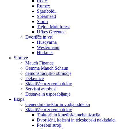
IRUS
Rumex
Sgariboldi
Spearhead
Storth
Trejon Multiforest
Ufkes Greentec
Dvorišče in vrt
Husqvarna
Westermann
Herkules
Storitve
Mauch Finance
Gemma Mauch Schaun
demonstracijsko območje
Delavnice
Skladišče rezervnih delov
Servisni avtobusi
Dostava in usposabljanje
Ekipa
Generalni direktor in vodja oddelka
Skladišče rezervnih delov
Traktorji in kmetijska mehanizacija
Dvoriščni, kolesni in teleskopski nakladalci
Posebni stroji