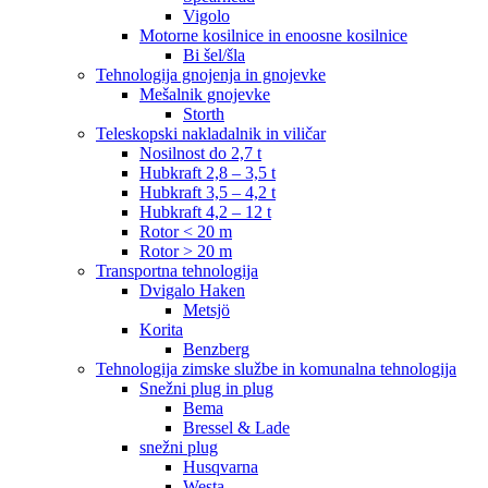
Vigolo
Motorne kosilnice in enoosne kosilnice
Bi šel/šla
Tehnologija gnojenja in gnojevke
Mešalnik gnojevke
Storth
Teleskopski nakladalnik in viličar
Nosilnost do 2,7 t
Hubkraft 2,8 – 3,5 t
Hubkraft 3,5 – 4,2 t
Hubkraft 4,2 – 12 t
Rotor < 20 m
Rotor > 20 m
Transportna tehnologija
Dvigalo Haken
Metsjö
Korita
Benzberg
Tehnologija zimske službe in komunalna tehnologija
Snežni plug in plug
Bema
Bressel & Lade
snežni plug
Husqvarna
Westa