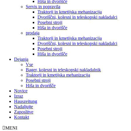
Hiša in dvorišče
Servis in popravila
Traktorji in kmetijska mehanizacija
Dvoriščni, kolesni in teleskopski nakladalci
Posebni stroji
Hiša in dvorišče
prodaja
Traktorji in kmetijska mehanizacija
Dvoriščni, kolesni in teleskopski nakladalci
Posebni stroji
Hiša in dvorišče
Dejanja
Vse
Bager, kolesni in teleskopski nakladalnik
Traktorji in kmetijska mehanizacija
Posebni stroji
Hiša in dvorišče
Novice
Izraz
Hauszeitung
Nadaljujte
Zaposlitve
Kontakt
MENI