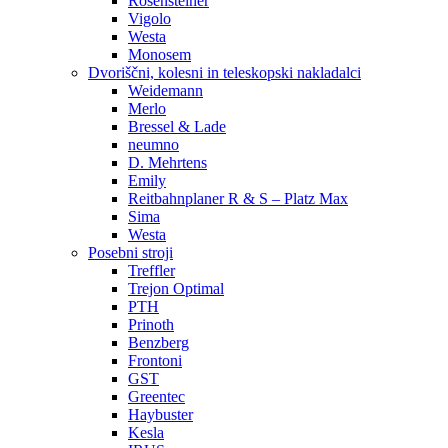
Rosensteiner
Vigolo
Westa
Monosem
Dvoriščni, kolesni in teleskopski nakladalci
Weidemann
Merlo
Bressel & Lade
neumno
D. Mehrtens
Emily
Reitbahnplaner R & S – Platz Max
Sima
Westa
Posebni stroji
Treffler
Trejon Optimal
PTH
Prinoth
Benzberg
Frontoni
GST
Greentec
Haybuster
Kesla