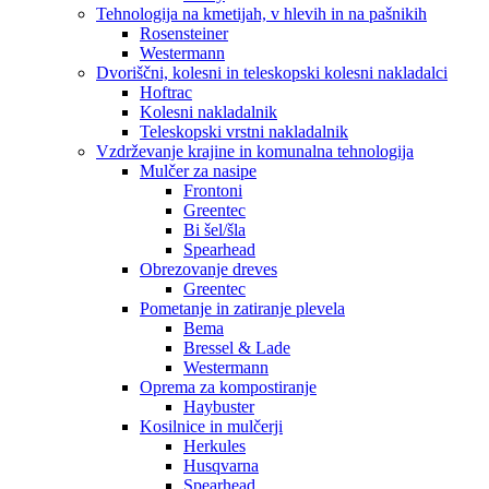
Tehnologija na kmetijah, v hlevih in na pašnikih
Rosensteiner
Westermann
Dvoriščni, kolesni in teleskopski kolesni nakladalci
Hoftrac
Kolesni nakladalnik
Teleskopski vrstni nakladalnik
Vzdrževanje krajine in komunalna tehnologija
Mulčer za nasipe
Frontoni
Greentec
Bi šel/šla
Spearhead
Obrezovanje dreves
Greentec
Pometanje in zatiranje plevela
Bema
Bressel & Lade
Westermann
Oprema za kompostiranje
Haybuster
Kosilnice in mulčerji
Herkules
Husqvarna
Spearhead