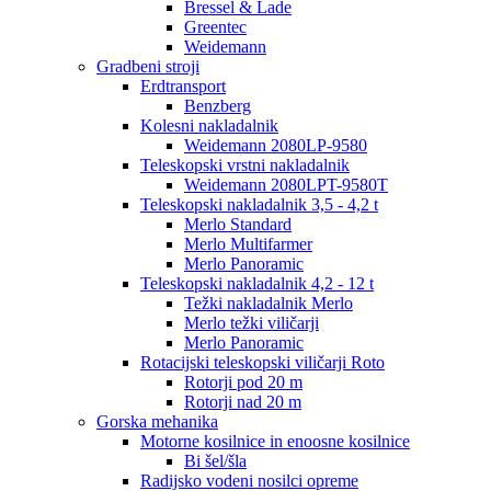
Bressel & Lade
Greentec
Weidemann
Gradbeni stroji
Erdtransport
Benzberg
Kolesni nakladalnik
Weidemann 2080LP-9580
Teleskopski vrstni nakladalnik
Weidemann 2080LPT-9580T
Teleskopski nakladalnik 3,5 - 4,2 t
Merlo Standard
Merlo Multifarmer
Merlo Panoramic
Teleskopski nakladalnik 4,2 - 12 t
Težki nakladalnik Merlo
Merlo težki viličarji
Merlo Panoramic
Rotacijski teleskopski viličarji Roto
Rotorji pod 20 m
Rotorji nad 20 m
Gorska mehanika
Motorne kosilnice in enoosne kosilnice
Bi šel/šla
Radijsko vodeni nosilci opreme