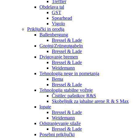
Treffler
Obdelava tal
GST
Spearhead
Vigolo
Priključki in orodja
Ballenbergung
Bressel & Lade
Gnojni/Zrüngutgabeln
Bressel & Lade
Dvigovanje bremen
Bressel & Lade
Weidemann
Tehnologija nege in pometanja
Bema
Bressel & Lade
Tehnologija stabilne vožnje
Čistilec pašnikov R&S
Skobeljnik za jahalne arene R & S Max
lopate
Bressel & Lade
Weidemann
Odstranjevanje silaže
Bressel & Lade
Posebni priključki