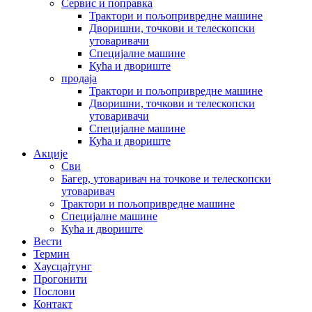
Сервис и поправка
Трактори и пољопривредне машине
Дворишни, точкови и телескопски
утоваривачи
Специјалне машине
Кућа и двориште
продаја
Трактори и пољопривредне машине
Дворишни, точкови и телескопски
утоваривачи
Специјалне машине
Кућа и двориште
Акције
Сви
Багер, утоваривач на точкове и телескопски
утоваривач
Трактори и пољопривредне машине
Специјалне машине
Кућа и двориште
Вести
Термин
Хаусцајтунг
Прогонити
Послови
Контакт