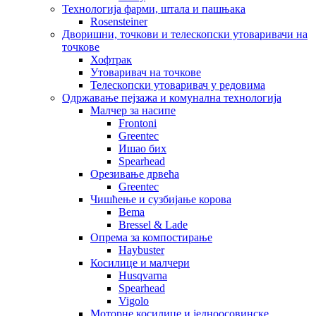
Технологија фарми, штала и пашњака
Rosensteiner
Дворишни, точкови и телескопски утоваривачи на
точкове
Хофтрак
Утоваривач на точкове
Телескопски утоваривач у редовима
Одржавање пејзажа и комунална технологија
Малчер за насипе
Frontoni
Greentec
Ишао бих
Spearhead
Орезивање дрвећа
Greentec
Чишћење и сузбијање корова
Bema
Bressel & Lade
Опрема за компостирање
Haybuster
Косилице и малчери
Husqvarna
Spearhead
Vigolo
Моторне косилице и једноосовинске