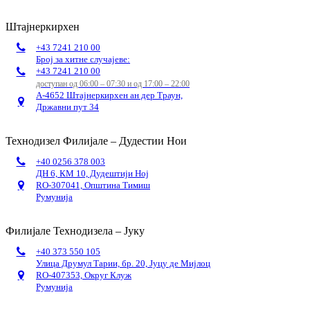
Штајнеркирхен
+43 7241 210 00
Број за хитне случајеве:
+43 7241 210 00
доступан од 06:00 – 07:30 и од 17:00 – 22:00
А-4652 Штајнеркирхен ан дер Траун,
Државни пут 34
Технодизел Филијале – Дудестии Нои
+40 0256 378 003
ДН 6, КМ 10, Дудештији Ној
RO-307041, Општина Тимиш
Румунија
Филијале Технодизела – Јуку
+40 373 550 105
Улица Друмул Тарии, бр. 20, Јуцу де Мијлоц
RO-407353, Округ Клуж
Румунија