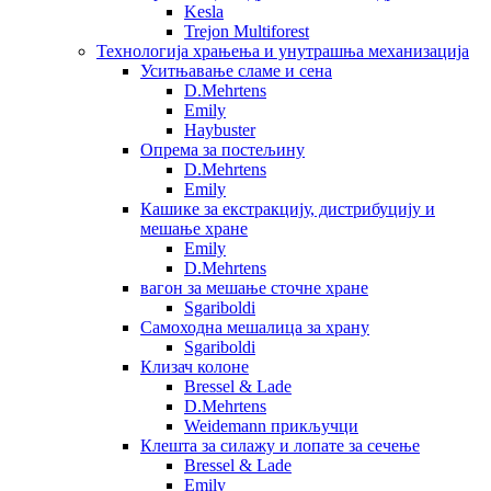
Kesla
Trejon Multiforest
Технологија храњења и унутрашња механизација
Уситњавање сламе и сена
D.Mehrtens
Emily
Haybuster
Опрема за постељину
D.Mehrtens
Emily
Кашике за екстракцију, дистрибуцију и
мешање хране
Emily
D.Mehrtens
вагон за мешање сточне хране
Sgariboldi
Самоходна мешалица за храну
Sgariboldi
Клизач колоне
Bressel & Lade
D.Mehrtens
Weidemann прикључци
Клешта за силажу и лопате за сечење
Bressel & Lade
Emily