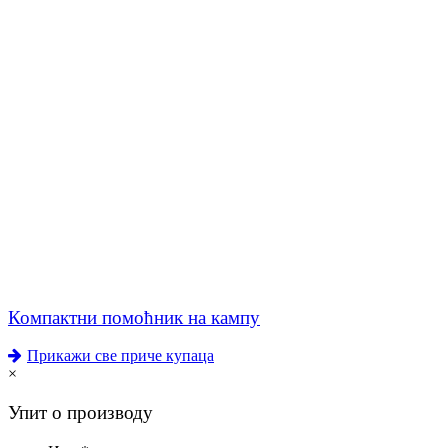
Компактни помоћник на кампу
Прикажи све приче купаца
×
Упит о производу