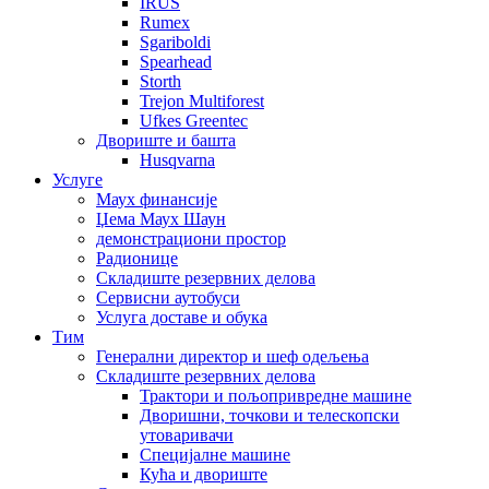
IRUS
Rumex
Sgariboldi
Spearhead
Storth
Trejon Multiforest
Ufkes Greentec
Двориште и башта
Husqvarna
Услуге
Маух финансије
Џема Маух Шаун
демонстрациони простор
Радионице
Складиште резервних делова
Сервисни аутобуси
Услуга доставе и обука
Тим
Генерални директор и шеф одељења
Складиште резервних делова
Трактори и пољопривредне машине
Дворишни, точкови и телескопски
утоваривачи
Специјалне машине
Кућа и двориште