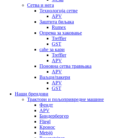
Сетва и нега
Технологија сетве
APV
Заштита биљака
Rumex
Опрема за хаковање
Treffler
GST
саће за кари
Treffler
APV
Поновна сетва травњака
APV
Ваљци/пакери
APV
GST
Наши брендови
Трактори и пољопривредне машине
Фендт
APV
Биндербергер
Fliegl
Кронос
Metsjö