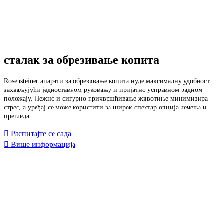
сталак за обрезивање копита
Rosensteiner апарати за обрезивање копита нуде максималну удобност
захваљујући једноставном руковању и пријатно усправном радном
положају. Нежно и сигурно причвршћивање животиње минимизира
стрес, а уређај се може користити за широк спектар опција лечења и
прегледа.
Распитајте се сада
Више информација