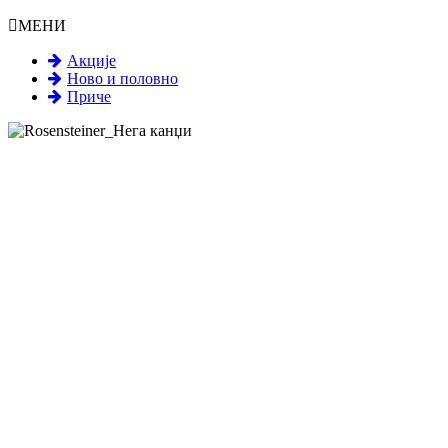
МЕНИ
Акције
Ново и половно
Приче