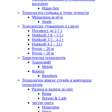
косилице
Ишао бих
Технологија стајњака и течне течности
Мешалица за муљ
Storth
Телескопски утоваривач и слагач
Носивост до 2,7 т
Hubkraft 2,8 – 3,5 t
Hubkraft 3,5 – 4,2 t
Hubkraft 4,2 – 12 t
Ротор < 20 м
Ротор > 20 м
Транспортна технологија
Хакенлифт
Metsjö
Корита
Benzberg
Технологија зимске службе и комунална
технологија
Ралица и ралица за снег
Bema
Bressel & Lade
чистач снега
Husqvarna
Westa