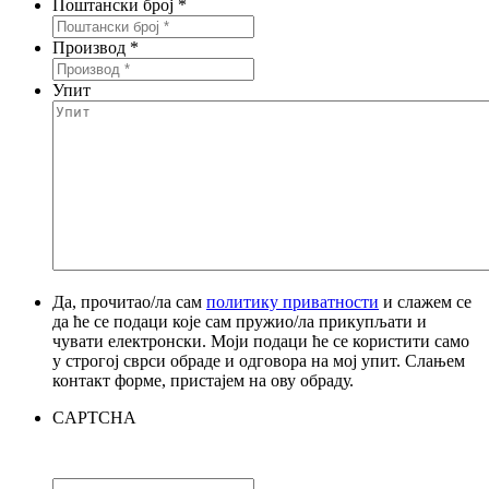
Поштански број
*
Производ
*
Упит
Да, прочитао/ла сам
политику приватности
и слажем се
да ће се подаци које сам пружио/ла прикупљати и
чувати електронски. Моји подаци ће се користити само
у строгој сврси обраде и одговора на мој упит. Слањем
контакт форме, пристајем на ову обраду.
CAPTCHA