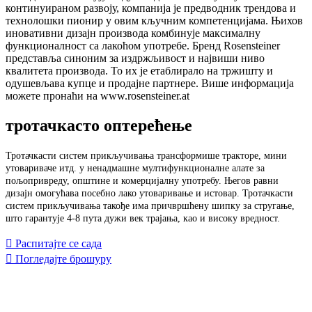
континуираном развоју, компанија је предводник трендова и
технолошки пионир у овим кључним компетенцијама. Њихов
иновативни дизајн производа комбинује максималну
функционалност са лакоћом употребе. Бренд Rosensteiner
представља синоним за издржљивост и највиши ниво
квалитета производа. То их је етаблирало на тржишту и
одушевљава купце и продајне партнере. Више информација
можете пронаћи на www.rosensteiner.at
тротачкасто оптерећење
Тротачкасти систем прикључивања трансформише тракторе, мини
утовариваче итд. у ненадмашне мултифункционалне алате за
пољопривреду, општине и комерцијалну употребу. Његов равни
дизајн омогућава посебно лако утоваривање и истовар. Тротачкасти
систем прикључивања такође има причвршћену шипку за стругање,
што гарантује 4-8 пута дужи век трајања, као и високу вредност.
Распитајте се сада
Погледајте брошуру