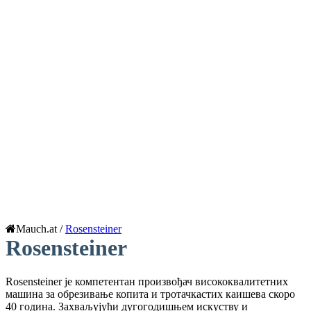
Mauch.at /
Rosensteiner
Rosensteiner
Rosensteiner је компетентан произвођач висококвалитетних
машина за обрезивање копита и тротачкастих каишева скоро
40 година. Захваљујући дугогодишњем искуству и