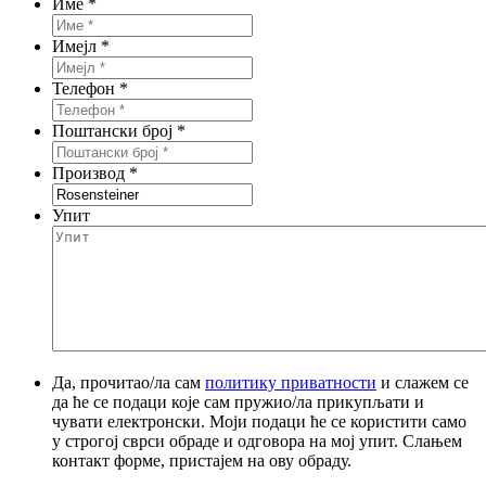
Име
*
Имејл
*
Телефон
*
Поштански број
*
Производ
*
Упит
Да, прочитао/ла сам
политику приватности
и слажем се
да ће се подаци које сам пружио/ла прикупљати и
чувати електронски. Моји подаци ће се користити само
у строгој сврси обраде и одговора на мој упит. Слањем
контакт форме, пристајем на ову обраду.