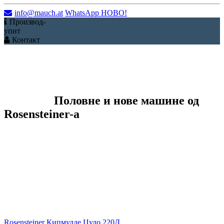
info@mauch.at
WhatsApp
НОВО!
Производ-
упит
Контакт
Половне и нове машине од
Rosensteiner-а
Rosensteiner Кипмулде Џудо 220Д