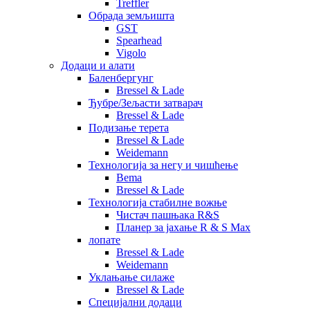
Treffler
Обрада земљишта
GST
Spearhead
Vigolo
Додаци и алати
Баленбергунг
Bressel & Lade
Ђубре/Зељасти затварач
Bressel & Lade
Подизање терета
Bressel & Lade
Weidemann
Технологија за негу и чишћење
Bema
Bressel & Lade
Технологија стабилне вожње
Чистач пашњака R&S
Планер за јахање R & S Max
лопате
Bressel & Lade
Weidemann
Уклањање силаже
Bressel & Lade
Специјални додаци