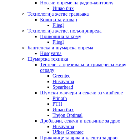
Носачи опреме на радио-контролу
Ишао бих
Технологија жетве травњака
Колица за утовар
Fliegl
Технологија жетве, пољопривреда
Приколица за крму
Fliegl
Баштенска и шумарска опрема
Husqvarna
Шумарска техника
Тестере за орезивање и тримери за живу
ограду
Greentec
Husqvarna
Spearhead
Шумски малчери и секачи за чишћење
Prinoth
PTH
Ишао бих
Trejon Optimal
Дробљачи, секачи и цепачице за дрво
Husqvarna
Ufkes Greentec
Приколице за дрва и клешта за дрво