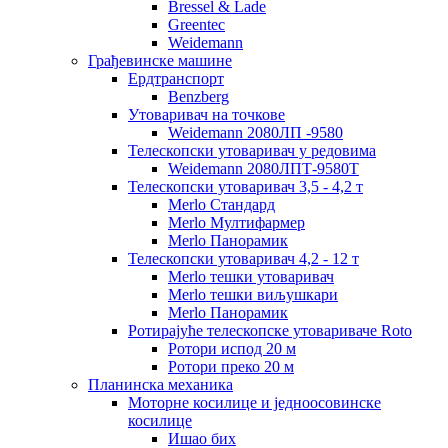
Bressel & Lade
Greentec
Weidemann
Грађевинске машине
Ердтранспорт
Benzberg
Утоваривач на точкове
Weidemann 2080ЛП -9580
Телескопски утоваривач у редовима
Weidemann 2080ЛПТ-9580Т
Телескопски утоваривач 3,5 - 4,2 т
Merlo Стандард
Merlo Мултифармер
Merlo Панорамик
Телескопски утоваривач 4,2 - 12 т
Merlo тешки утоваривач
Merlo тешки виљушкари
Merlo Панорамик
Ротирајуће телескопске утовариваче Roto
Ротори испод 20 м
Ротори преко 20 м
Планинска механика
Моторне косилице и једноосовинске
косилице
Ишао бих