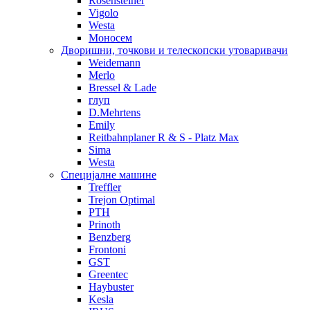
Rosensteiner
Vigolo
Westa
Моносем
Дворишни, точкови и телескопски утоваривачи
Weidemann
Merlo
Bressel & Lade
глуп
D.Mehrtens
Emily
Reitbahnplaner R & S - Platz Max
Sima
Westa
Специјалне машине
Treffler
Trejon Optimal
PTH
Prinoth
Benzberg
Frontoni
GST
Greentec
Haybuster
Kesla