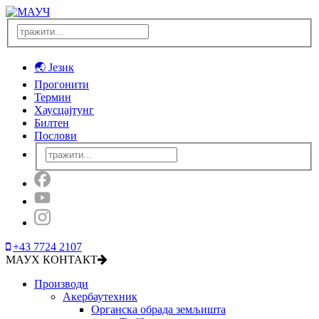
🌏 Језик
Прогонити
Термин
Хаусцајтунг
Билтен
Послови
+43 7724 2107
МАУХ КОНТАКТ
Производи
Акербаутехник
Органска обрада земљишта