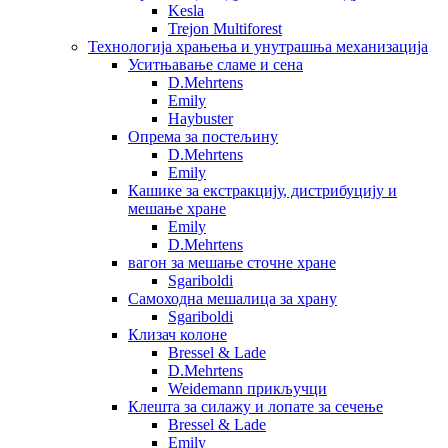
Kesla
Trejon Multiforest
Технологија храњења и унутрашња механизација
Уситњавање сламе и сена
D.Mehrtens
Emily
Haybuster
Опрема за постељину
D.Mehrtens
Emily
Кашике за екстракцију, дистрибуцију и
мешање хране
Emily
D.Mehrtens
вагон за мешање сточне хране
Sgariboldi
Самоходна мешалица за храну
Sgariboldi
Клизач колоне
Bressel & Lade
D.Mehrtens
Weidemann прикључци
Клешта за силажу и лопате за сечење
Bressel & Lade
Emily