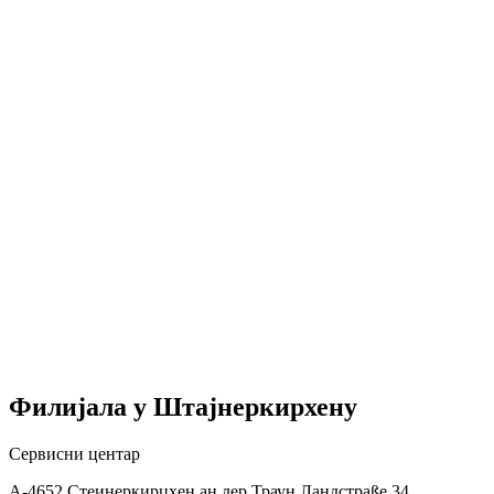
Филијала у Штајнеркирхену
Сервисни центар
А-4652 Стеинеркирцхен ан дер Траун Ландстраßе 34