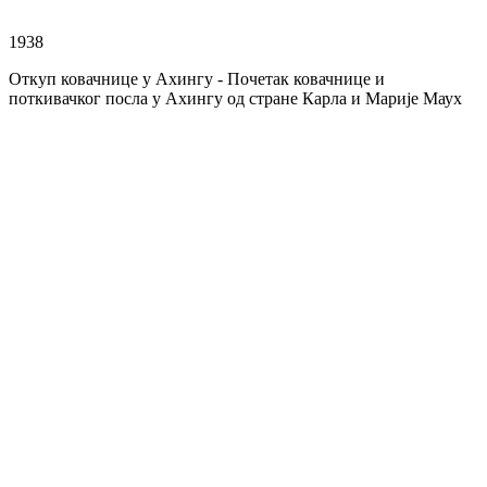
1938
Откуп ковачнице у Ахингу - Почетак ковачнице и
поткивачког посла у Ахингу од стране Карла и Марије Маух