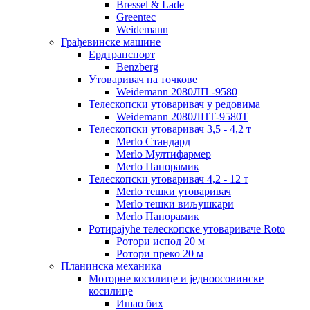
Bressel & Lade
Greentec
Weidemann
Грађевинске машине
Ердтранспорт
Benzberg
Утоваривач на точкове
Weidemann 2080ЛП -9580
Телескопски утоваривач у редовима
Weidemann 2080ЛПТ-9580Т
Телескопски утоваривач 3,5 - 4,2 т
Merlo Стандард
Merlo Мултифармер
Merlo Панорамик
Телескопски утоваривач 4,2 - 12 т
Merlo тешки утоваривач
Merlo тешки виљушкари
Merlo Панорамик
Ротирајуће телескопске утовариваче Roto
Ротори испод 20 м
Ротори преко 20 м
Планинска механика
Моторне косилице и једноосовинске
косилице
Ишао бих