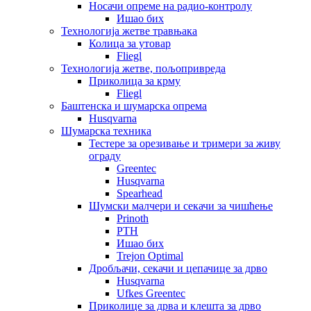
Носачи опреме на радио-контролу
Ишао бих
Технологија жетве травњака
Колица за утовар
Fliegl
Технологија жетве, пољопривреда
Приколица за крму
Fliegl
Баштенска и шумарска опрема
Husqvarna
Шумарска техника
Тестере за орезивање и тримери за живу
ограду
Greentec
Husqvarna
Spearhead
Шумски малчери и секачи за чишћење
Prinoth
PTH
Ишао бих
Trejon Optimal
Дробљачи, секачи и цепачице за дрво
Husqvarna
Ufkes Greentec
Приколице за дрва и клешта за дрво