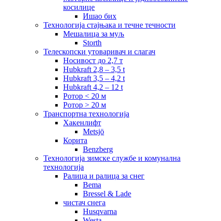
косилице
Ишао бих
Технологија стајњака и течне течности
Мешалица за муљ
Storth
Телескопски утоваривач и слагач
Носивост до 2,7 т
Hubkraft 2,8 – 3,5 t
Hubkraft 3,5 – 4,2 t
Hubkraft 4,2 – 12 t
Ротор < 20 м
Ротор > 20 м
Транспортна технологија
Хакенлифт
Metsjö
Корита
Benzberg
Технологија зимске службе и комунална
технологија
Ралица и ралица за снег
Bema
Bressel & Lade
чистач снега
Husqvarna
Westa