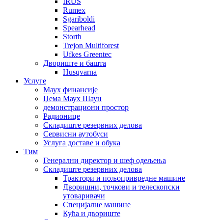
IRUS
Rumex
Sgariboldi
Spearhead
Storth
Trejon Multiforest
Ufkes Greentec
Двориште и башта
Husqvarna
Услуге
Маух финансије
Џема Маух Шаун
демонстрациони простор
Радионице
Складиште резервних делова
Сервисни аутобуси
Услуга доставе и обука
Тим
Генерални директор и шеф одељења
Складиште резервних делова
Трактори и пољопривредне машине
Дворишни, точкови и телескопски
утоваривачи
Специјалне машине
Кућа и двориште