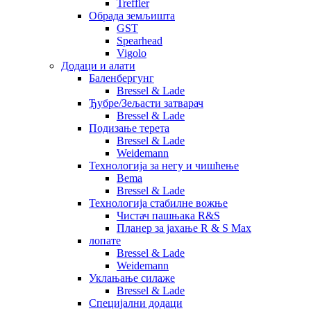
Treffler
Обрада земљишта
GST
Spearhead
Vigolo
Додаци и алати
Баленбергунг
Bressel & Lade
Ђубре/Зељасти затварач
Bressel & Lade
Подизање терета
Bressel & Lade
Weidemann
Технологија за негу и чишћење
Bema
Bressel & Lade
Технологија стабилне вожње
Чистач пашњака R&S
Планер за јахање R & S Max
лопате
Bressel & Lade
Weidemann
Уклањање силаже
Bressel & Lade
Специјални додаци