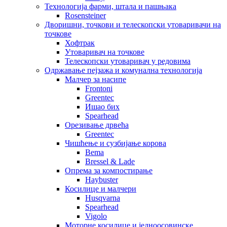
Технологија фарми, штала и пашњака
Rosensteiner
Дворишни, точкови и телескопски утоваривачи на
точкове
Хофтрак
Утоваривач на точкове
Телескопски утоваривач у редовима
Одржавање пејзажа и комунална технологија
Малчер за насипе
Frontoni
Greentec
Ишао бих
Spearhead
Орезивање дрвећа
Greentec
Чишћење и сузбијање корова
Bema
Bressel & Lade
Опрема за компостирање
Haybuster
Косилице и малчери
Husqvarna
Spearhead
Vigolo
Моторне косилице и једноосовинске