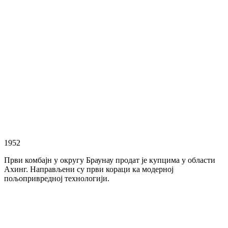
1952
Први комбајн у округу Браунау продат је купцима у области
Ахинг. Направљени су први кораци ка модерној
пољопривредној технологији.