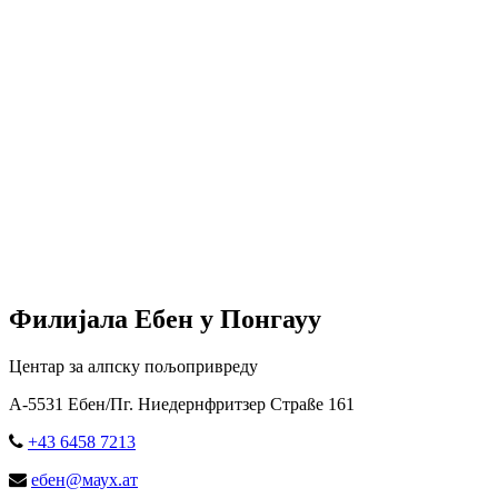
Филијала Ебен у Понгауу
Центар за алпску пољопривреду
А-5531 Ебен/Пг. Ниедернфритзер Страßе 161
+43 6458 7213
ебен@маух.ат