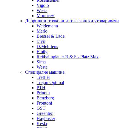
Rosensteiner
Vigolo
Westa
Моносем
Дворишни, точкови и телескопски утоваривачи
Weidemann
Merlo
Bressel & Lade
глуп
D.Mehrtens
Emily
Reitbahnplaner R & S - Platz Max
Sima
Westa
Специјалне машине
Treffler
Trejon Optimal
PTH
Prinoth
Benzberg
Frontoni
GST
Greentec
Haybuster
Kesla