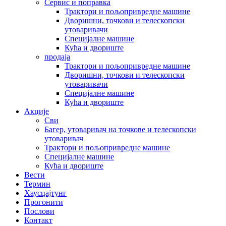
Сервис и поправка
Трактори и пољопривредне машине
Дворишни, точкови и телескопски
утоваривачи
Специјалне машине
Кућа и двориште
продаја
Трактори и пољопривредне машине
Дворишни, точкови и телескопски
утоваривачи
Специјалне машине
Кућа и двориште
Акције
Сви
Багер, утоваривач на точкове и телескопски
утоваривач
Трактори и пољопривредне машине
Специјалне машине
Кућа и двориште
Вести
Термин
Хаусцајтунг
Прогонити
Послови
Контакт