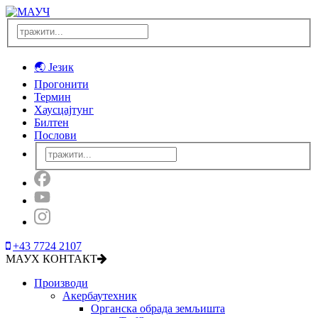
🌏 Језик
Прогонити
Термин
Хаусцајтунг
Билтен
Послови
+43 7724 2107
МАУХ КОНТАКТ
Производи
Акербаутехник
Органска обрада земљишта