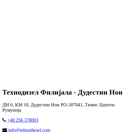
Технодизел Филијала - Дудестии Нои
ДН 6, КМ 10, Дудестии Нои РО-307041, Тимис Цоунти
Румунија
+40 256 378003
info@tehnodiesel.com