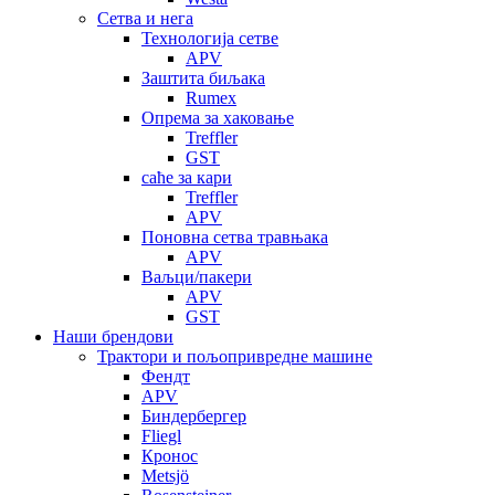
Сетва и нега
Технологија сетве
APV
Заштита биљака
Rumex
Опрема за хаковање
Treffler
GST
саће за кари
Treffler
APV
Поновна сетва травњака
APV
Ваљци/пакери
APV
GST
Наши брендови
Трактори и пољопривредне машине
Фендт
APV
Биндербергер
Fliegl
Кронос
Metsjö